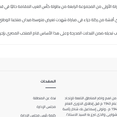
ولة الأولى من المجموعة الرابعة من بطولة كأس العرب المقامة حاليًا في قطر 
أفشة من ركلة جزاء في مباراة شهدت تعرض متوسط ميدان منتخبنا الوطني
حتسب تبديله ضمن التبدلات المدرجة وعلى هذا الأساس قام المنتخب المصري بإجرا
الصفحات
من اهم واكبر المناطق التابعة للإتحاد
نبذة عن المنطقة
المصرى لكرة القدم ، حيث انشأت عام 1943 م قبل إنطلاق الدورى العام
مجلس الإدارة
للمرة الأولى فى تاريخ مصر عام 1948 م ، وتولى إسماعيل بك شاكر رئاسة
ها الحالى 7 شارع الشواربى والذى تبرع به السيد الاستاذ/
كلمة رئيس مجلس الإدارة