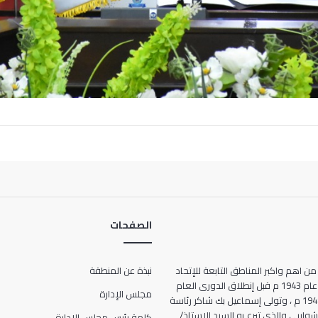
الصفحات
من اهم واكبر المناطق التابعة للإتحاد
نبذة عن المنطقة
المصرى لكرة القدم ، حيث انشأت عام 1943 م قبل إنطلاق الدورى العام
مجلس الإدارة
للمرة الأولى فى تاريخ مصر عام 1948 م ، وتولى إسماعيل بك شاكر رئاسة
ها الحالى 7 شارع الشواربى والذى تبرع به السيد الاستاذ/
كلمة رئيس مجلس الإدارة