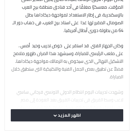
المؤقت، معسكرًا مغلقًا فى أحد فنادق منطقة برج العرب
بالإسكندرية، فى إطار الاستعداد لمواجهة ديكاداها بطل
الصومال، المقرر لها غدا على استاد برج العرب، فى ذهاب دور الـ
64 من بطولة دورى أبطال أفريقيا.
وكان الجهاز الفنى قد استقر على خوض تدريب وحيد أمس ،
على ملعب الرئيسى للمباراة، وسيشهد هذا المران ظهور ملامح
التشكيل النهائى الذى سيخوض به الزمالك مواجهة ديكاداها،
فضلاً عن تطبيق بعض الجمل الفنية والتكتيكية التى ستطبق خلال
المباراة.
وشهدت تدريبات اليوم انتظام الدولي التونسي فرجاني ساسي
لاعب وسط الفريق في تدريبات الفريق بعد العودة إلى مصر
عقب انتهاء فترة الراحة التي حصل عليها..كما شهدت تدريبات
الفريق مشاركة طارق حامد لاعب الوسط، بعد أن حصل على
اظهر المزيد
راحة من مران أمس وأدى اللاعب التدريبات مع باقى زملائه
بالفريق.