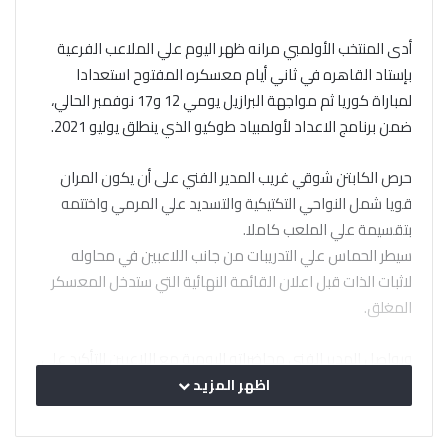
أدى المنتخب الأولمبي مرانه ظهر اليوم علي الملاعب الفرعية
بإستاد القاهره في ثاني أيام معسكره المفتوح استعدادا
لمباراة كوريا ثم مواجهة البرازيل يومي 12 و17 نوفمبر الحالي،
ضمن برنامج الاعداد لأولمبياد طوكيو الذي ينطلق يوليو 2021.
حرص الكابتن شوقي غريب المدير الفني على أن يكون المران
قويا شمل النواحي التكتيكية والتسديد علي المرمي واختتمه
بتقسيمة علي الملعب كاملا.
سيطر الحماس علي التدريبات من جانب اللاعبين في محاوله
لاثبات الذات قبل اعلان القائمة النهائية التي ستدخل المعسكر
المغلق.
ويواصل المدير الفني محاضراته اليومية مع اللاعبين للتأكيد علي
بعض الأمور والواجبات المطلوبة من كل لاعب خلال المران.
اظهر المزيد
ويحرص أسامة جلال مدافع الفريق على الحضور يوميا في موعد