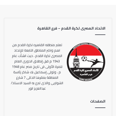
التدريب رغم عدم مشاركته، حيث يعالج من إصابة لحقت به خلال
مشاركته في اخر مباراه له مع ناديه في الدوري الممتاز، كما
غاب صلاح محسن عن مران اليوم لاصابته بنزلة برد.
الاتحاد المصرى لكرة القدم – فرع القاهرة
ومن المقرر ان يؤدي الفريق الأولمبي مرانه في الثالثه عصر
الغد علي الملاعب الفرعية بإستاد القاهرة.
تعتبر منطقه القاهره لكرة القدم من
اهم واكبر المناطق التابعة للإتحاد
المصرى لكرة القدم ، حيث انشأت عام
1943 م قبل إنطلاق الدورى العام
للمرة الأولى فى تاريخ مصر عام 1948
م ، وتولى إسماعيل بك شاكر رئاسة
المنطقة بمقرها الحالى 7 شارع
الشواربى والذى تبرع به السيد الاستاذ/
عبدالعزيز انور
الصفحات