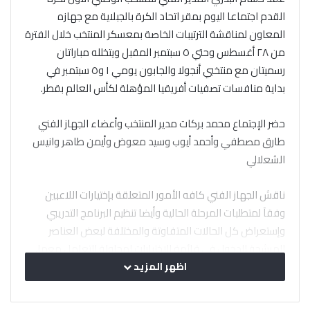
القدم اجتماعا اليوم بمقر اتحاد الكرة بالجبلاية مع جهازه
المعاون لمناقشة الترتيبات الخاصة بمعسكر المنتخب خلال الفترة
من ٢٨ أغسطس وحتي ٥ سبتمبر المقبل ويتخلله مباراتان
رسميتان مع منتخبي أنجولا والجابون يومي ١ و٥ سبتمبر في
بداية منافسات تصفيات أفريقيا المؤهلة لكأس العالم بقطر.
حضر الإجتماع محمد بركات مدير المنتخب وأعضاء الجهاز الفني
طارق مصطفي وأحمد أيوب وسيد معوض وأيمن طاهر وانيس
الشعلالي
ناقش الجهاز الفني كافه الأمور المتعلقة بإختيارات اللاعبين
وفقآ لمتطلبات المرحلة الحالية وأيضا تنظيم البرنامج التدريبي
وإستعراض كل الحالات المتفاوتة والمختلفة لبعض العناصر
المرشحة للدخول في قائمة الإختيارات لمحاولة التعامل معها.
اظهر المزيد
وحرص الجهاز الفني على مواصلة متابعة كل اللاعبين خلال
المدة المتبقية من عمر مسابقة الدوري قبل الإعلان علي