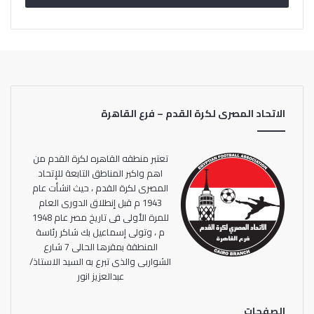
إرضاء الجماهير وتلبيه طموحاتهم بالتواجد في المحافل الدولية
وخاصة كأس العالم والتي تعتبر وسام شرف لكل من يساهم في
تحقيق هذا الإنجاز العظيم مطالبًا الجميع بمواصلة دعم
ومساندة المنتخب في تلك الفترة العصيبة والإستثنائية التي تمر
بها الكرة المصرية
الاتحاد المصرى لكرة القدم – فرع القاهرة
تعتبر منطقه القاهره لكرة القدم من
اهم واكبر المناطق التابعة للإتحاد
المصرى لكرة القدم ، حيث انشأت عام
1943 م قبل إنطلاق الدورى العام
للمرة الأولى فى تاريخ مصر عام 1948
م ، وتولى إسماعيل بك شاكر رئاسة
المنطقة بمقرها الحالى 7 شارع
الشواربى والذى تبرع به السيد الاستاذ/
عبدالعزيز انور
الصفحات