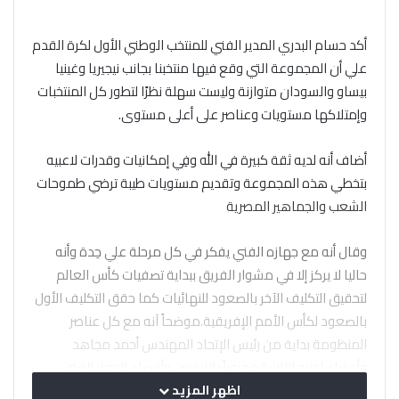
أكد حسام البدري المدير الفني للمنتخب الوطني الأول لكرة القدم
علي أن المجموعة التي وقع فيها منتخبنا بجانب نيجيريا وغينيا
بيساو والسودان متوازنة وليست سهلة نظرًا لتطور كل المنتخبات
وإمتلاكها مستويات وعناصر على أعلى مستوى.
أضاف أنه لديه ثقة كبيرة في الله وفِي إمكانيات وقدرات لاعبيه
بتخطي هذه المجموعة وتقديم مستويات طيبة ترضي طموحات
الشعب والجماهير المصرية
وقال أنه مع جهازه الفني يفكر في كل مرحلة علي حِدة وأنه
حاليا لا يركز إلا في مشوار الفريق ببداية تصفيات كأس العالم
لتحقيق التكليف الآخر بالصعود للنهائيات كما حقق التكليف الأول
بالصعود لكأس الأمم الإفريقية.موضحاً آنه مع كل عناصر
المنظومة بداية من رئيس الإتحاد المهندس أحمد مجاهد
وأعضاء لجنته الثلاثية ومروراً باللاعبين وأعضاء الجهاز الفني
والإداري والطبي يحملون علي عاتقهم مسؤولية كبيرة في
اظهر المزيد