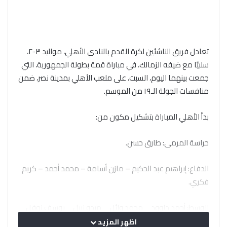
تعادل فريق الناشئين لكرة القدم بالنادي الأهلي، مواليد ٢٠٠٣،
سلبيًّا مع ضيفه الزمالك، في مباراة قمة بطولة الجمهورية، التي
جمعت بينهما اليوم، السبت، على ملعب الأهلي بمدينة نصر، ضمن
منافسات الجولة الـ١٩ من الموسم.
بدأ الأهلي المباراة بتشكيل مكون من:
حراسة المرمى: طارق حسن.
الدفاع: إبراهيم عبد الحكيم – مازن أسامة – محمد أحمد – كريم
فكري.
الوسط: أحمد داوود – محمد وائل – ميدو نبيل – يوسف نوفل –
إسلام عبد الله.
اظهر المزيد