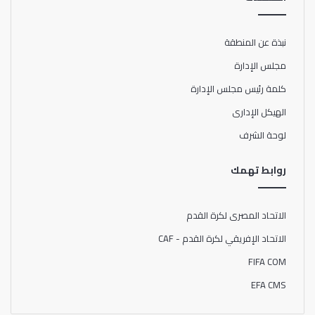
على أسوان ٢ – صفر اعتباريًّا، وتعادل مع الإسماعيلي ٣ – ٣،
ومع المقاصة ٢ – ٢، وفاز على المقاولون ٢ – ١، وخسر من
بيراميدز ١ – ٣، ومن طلائع الجيش ١ – ٢، وتعادل مع إنبي ١ – ١،
نبذة عن المنطقة
وفاز على حرس الحدود ١ – صفر، وتعادل مع سموحة ١ – ١، ومع
مجلس الإدارة
الزمالك سلبيًّا.
كلمة رئيس مجلس الإدارة
الهيكل الإدارى
لوحة الشرف
روابط تهمك
الاتحاد المصرى لكرة القدم
الاتحاد الإفريقي لكرة القدم - CAF
FIFA COM
EFA CMS