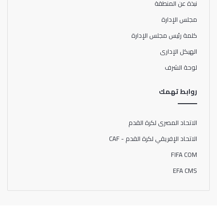
عبدالمنعم كهربا ومروان محسن ومحمد شريف ووليد سليمان،
نبذة عن المنطقة
وحسين الشحات وأليو ديانج وعلي لطفي وعمرو السولية، وصلاح
مجلس الإدارة
محسن ومحمد مجدي أفشة وسعد سمير وناصر ماهر، وأكرم
كلمة رئيس مجلس الإدارة
توفيق وطاهر محمد ووالتر بواليا ومصطفى شوبير، ومحمد
الهيكل الإدارى
حسام وأحمد نبيل.
لوحة الشرف
روابط تهمك
الاتحاد المصرى لكرة القدم
الاتحاد الإفريقي لكرة القدم - CAF
FIFA COM
EFA CMS