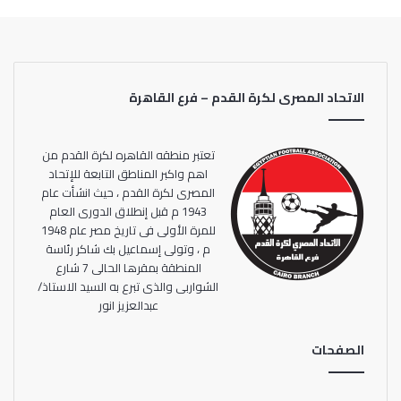
أقوي خط هجوم
ويعتبر الأهلي صاحب أقوى خط هجوم في الدوري بعدما نجح
لاعبوه في زيارة شباك المنافسين خلال13 مباراة في 26 مناسبة،
وكذلك صاحب أقوى خط دفاع بعدما استقبلت شباكه 8 أهداف.
الاتحاد المصرى لكرة القدم – فرع القاهرة
موقف إنبي في الدوري
فيما يدخل إنبي مواجهة اليوم وفي رصيده 24 نقطة جمعها من
تعتبر منطقه القاهره لكرة القدم من
17 مباراة بعدما حقق الفوز في 6 مباريات، وتعادل في 6
اهم واكبر المناطق التابعة للإتحاد
المصرى لكرة القدم ، حيث انشأت عام
مباريات، وخسر في 5 وسجل لاعبوه19 هدفا واستقبلت
1943 م قبل إنطلاق الدورى العام
شباكه18هدفا.
للمرة الأولى فى تاريخ مصر عام 1948
م ، وتولى إسماعيل بك شاكر رئاسة
المنطقة بمقرها الحالى 7 شارع
الشواربى والذى تبرع به السيد الاستاذ/
عبدالعزيز انور
قائمة الأهلي لمواجة إنبي
بيتسو موسيماني، المدير الفني للأهلي أعلن قائمة الفريق
الصفحات
استعدادا لمواجهة الليلة، وجاءت قائمة الأهلي كالتالي:
محمد الشناوي وأحمد رمضان بيكهام ورامي ربيعة ومحمود