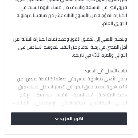
فريق انبي في التاسعة والنصف من مساء اليوم السبت في
المباراة المؤجلة من الأسبوع الثالث عشر من منافسات بطولة
الدوري العام.
ويتطلع الأهلي إلى تحقيق الفوز، وحصد نقاط المباراة الثلاثة؛ من
أجل المضي في رحلة الدفاع عن اللقب للموسم السادس على
التوالي وللمرة الـ43 في تاريخه.
ترتيب الأهلي في الدوري
يدخل الأهلي مواجهة اليوم وفي جعبته 30 نقطة جمعها من
13مواجهة بعدما حقق الفوز في 9 مباريات على حساب فرق
«مصر المقاصة – غزل المحلة – الاتحاد – سيراميكا – الإنتاج
الحربي – المقاولون – طلائع الجيش – الإسماعيلي – الزمالك».
وتعادل في 3 مواجهات أمام «وادي دجلة – البنك الأهلي –
اظهر المزيد
بيراميدز» وتلقى هزيمة واحدة أمام سموحة.