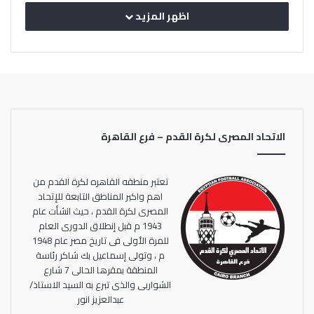
حراسة المرمى: علي لطفي.
اظهر المزيد
خط الدفاع: علي معلول، بدر بانون، أيمن أشرف، أكرم توفيق.
خط الوسط: عمرو السولية، أليو ديانج، وليد سليمان، محمد مجدي
«أفشة»، محمود عبد المنعم «كهربا».
الاتحاد المصرى لكرة القدم – فرع القاهرة
الهجوم: محمد شريف.
وجلس على مقاعد البدلاء كل من:
تعتبر منطقه القاهره لكرة القدم من
مصطفى شوبير، محمد هاني، طاهر محمد طاهر، محمد
اهم واكبر المناطق التابعة للإتحاد
محمود، محمود وحيد، حسين الشحات، حمدي فتحي، ياسر
المصرى لكرة القدم ، حيث انشأت عام
1943 م قبل إنطلاق الدورى العام
إبراهيم، رامي ربيعة.
للمرة الأولى فى تاريخ مصر عام 1948
م ، وتولى إسماعيل بك شاكر رئاسة
وكان الأهلي تعادل في مباراة الذهاب مع فريق الحرس الوطني
المنطقة بمقرها الحالى 7 شارع
بطل النيجر بهدف لكل فريق في المباراة التى أقيمت على ملعب
الشواربى والذى تبرع به السيد الاستاذ/
عبدالعزيز انور
الجنرال سيني كونتشي بالنيجر عصر السبت الماضي.