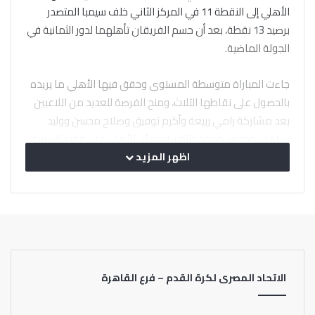
الأهلي إلى النقطة 11 في المركز الثاني خلف سيمبا المتصدر
برصيد 13 نقطة، بعد أن حسم الفريقان تأهلهما لدور الثمانية في
الجولة الماضية.
جاءت المباراة متوسطة المستوى وحقق فيها الأهلي ما يريده
بالحصول على نقاطها الثلاث، ومنح الفرصة للعديد من اللاعبين
بعد مشاركة رامي ربيعة وأكرم توفيق وصلاح محسن ووليد
سيلمان وطاهر محمد طاهر، ليطمئن الأهلي على قوته الضاربة
قبل المباريات المقبلة.
اظهر المزيد
الاتحاد المصرى لكرة القدم – فرع القاهرة