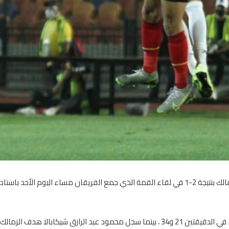
حقق فريق الأهلي فوزا غاليا على منافسه التقليدي الزمالك بنتيجة 2-1 في لقاء القمة الذي جمع ال