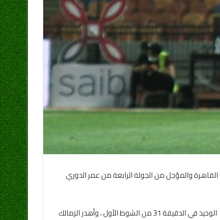
فريقان مساء اليوم الأحد باستاد القاهرة والمؤجل من الجولة الرابعة من عمر الدوري
وأحرز محمد شريف مهاجم الأهلي هدفي القلعة الحمراء في الدقيقتين 21 و34 ، بينما سجل محمود عبد الرازق شيكابالا هدف الزمالك الوحيد في الدقيقة 31 من الشوط الأول ، وأهدر الزمالك