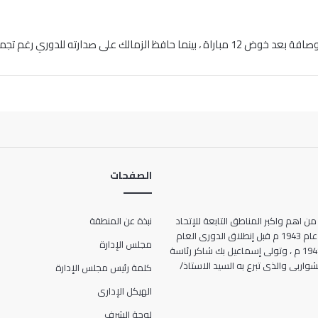
الصفحات
من اهم واكبر المناطق التابعة للإتحاد
نبذة عن المنطقة
المصرى لكرة القدم ، حيث انشأت عام 1943 م قبل إنطلاق الدورى العام
مجلس الإدارة
للمرة الأولى فى تاريخ مصر عام 1948 م ، وتولى إسماعيل بك شاكر رئاسة
ها الحالى 7 شارع الشواربى والذى تبرع به السيد الاستاذ/
كلمة رئيس مجلس الإدارة
الهيكل الإدارى
لوحة الشرف