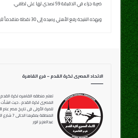
ضربة جزاء في الدقيقة 59 تصدي لها علي لطفي.
وبهذه النتيجة رفع الأهلي رصيده إلى 30 نقطة متقدماً للوصافة بعد خوض 12 مباراة ، بينما حافظ الزمالك على صدارته للدوري رغم تجمد رصيده عند 33 نقطة من 15 مباراة.
الاتحاد المصرى لكرة القدم – فرع القاهرة
تعتبر منطقه القاهره لكرة القدم 
المنطقة بمقر
عبدالعزيز انور