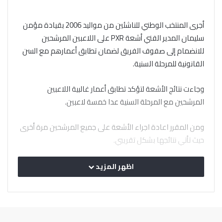
أجرى المنتخب الوطني للناشئين من مواليد 2006 بقيادة مؤمن
سليمان المدير الفني أشعة PXR على اللاعبين المرشحين
للانضمام إلى صفوف الفريق لضمان تطابق أعمارهم مع السن
القانونية للمرحلة السنية.
وجاءت نتائج الأشعة لتؤكد تطابق أعمار غالبية اللاعبين
المرشحين مع المرحلة السنية عدا خمسة لاعبين.
ومن المقرر اعادة اجراء الأشعة على جميع المرشحين مرة أخرى
حيث تأتي نتائجها بشكل تقريبي.
اظهر المزيد