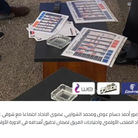
ضور أحمد حسام عوض ومحمد الشواربي عضوي الاتحاد اجتماعا مع شوقي غريب 
د المنتخب الأولمبي واحتياجات الفريق لضمان تحقيق أهدافه في الدورة الأولم