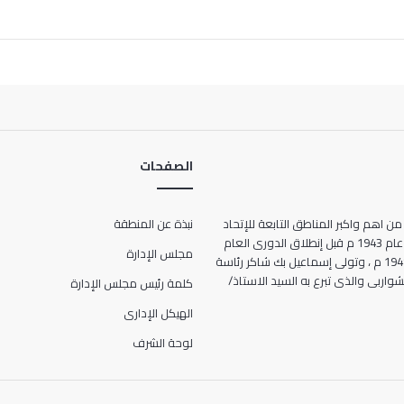
الصفحات
من اهم واكبر المناطق التابعة للإتحاد
نبذة عن المنطقة
المصرى لكرة القدم ، حيث انشأت عام 1943 م قبل إنطلاق الدورى العام
مجلس الإدارة
للمرة الأولى فى تاريخ مصر عام 1948 م ، وتولى إسماعيل بك شاكر رئاسة
ها الحالى 7 شارع الشواربى والذى تبرع به السيد الاستاذ/
كلمة رئيس مجلس الإدارة
الهيكل الإدارى
لوحة الشرف