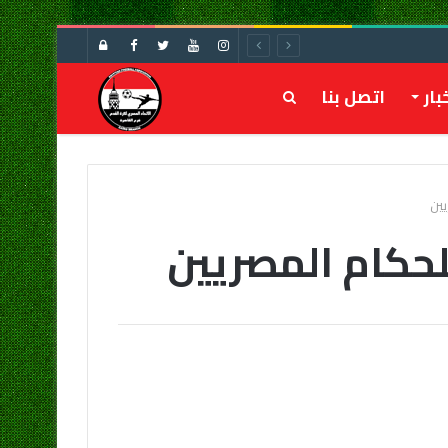
تسجيل
الدخول
بار
اتصل بنا
بحث
عن
يين
للحكام المصريين