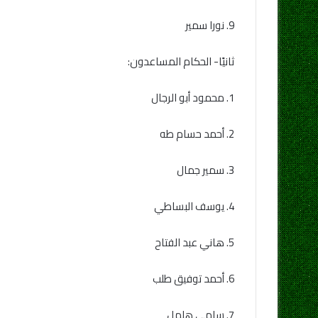
9. نورا سمير
ثانيًا- الحكام المساعدون:
1. محمود أبو الرجال
2. أحمد حسام طه
3. سمير جمال
4. يوسف البساطي
5. هاني عبد الفتاح
6. أحمد توفيق طلب
7. سامي هلهل