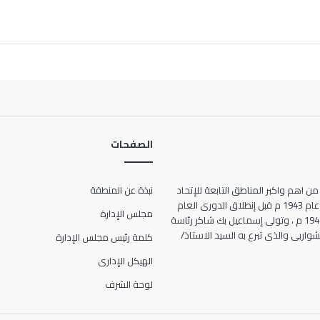
الصفحات
من اهم واكبر المناطق التابعة للإتحاد
نبذة عن المنطقة
المصرى لكرة القدم ، حيث انشأت عام 1943 م قبل إنطلاق الدورى العام
مجلس الإدارة
للمرة الأولى فى تاريخ مصر عام 1948 م ، وتولى إسماعيل بك شاكر رئاسة
ها الحالى 7 شارع الشواربى والذى تبرع به السيد الاستاذ/
كلمة رئيس مجلس الإدارة
الهيكل الإدارى
لوحة الشرف