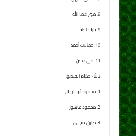
8. منى عطا الله
9. يارا عاطف
10. جمالات أحمد
11. مي حسن
ثالثًا- حكام الفيديو:
1. محمود أبو الرجال
2. محمود عاشور
3. طارق مجدي