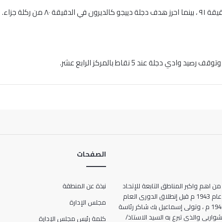
الصفحات
من اهم واكبر المناطق التابعة للإتحاد
نبذة عن المنطقة
المصرى لكرة القدم ، حيث انشأت عام 1943 م قبل إنطلاق الدورى العام
مجلس الإدارة
للمرة الأولى فى تاريخ مصر عام 1948 م ، وتولى إسماعيل بك شاكر رئاسة
ها الحالى 7 شارع الشواربى والذى تبرع به السيد الاستاذ/
كلمة رئيس مجلس الإدارة