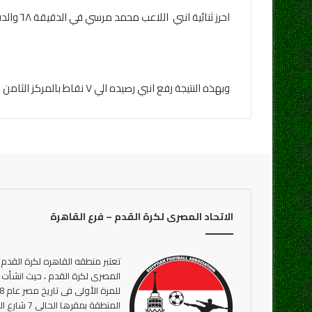
احرز ثنائية انبي اللاعب محمد مرسي في الدقيقة ٦٨ والدقيقة ٩١ ، بينما احرز هدف دجلة دييجو كالديرون في الدقيقة ٨٠ من ركلة جزاء.
وبهذه النتيجة رفع انبي رصيده الي ٧ نقاط بالمركز الثامن وتوقف رصيد وادي دجلة عند 5 نقاط بالمركز الرابع عشر.
الاتحاد المصرى لكرة القدم – فرع القاهرة
تعتبر منطقه القاهره لكرة القدم 
المنطقة بمقر