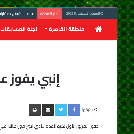
محمد حشيش : مقابلة 
أخبار المنطقة
السبت, أغسطس 8 2026
الرئيسية
منطقة القاهرة
لجنة المسابقات
إنبي يفوز علي وادي د
Facebook
Twitter
مشاركة
طباعة
عبر
شاركها
البريد
حقق الفريق الأول لكرة القدم بنادي انبي فوزا غاليا علي نظيره وادي دجله 2-1 في اللقاء الذي جمعهما بإستاد السلام ضمن مباريات