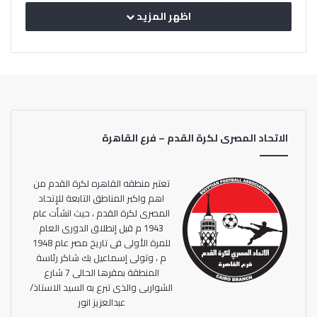
المميزة والتي حاضر بها عبدالناصر محمد مدير الكرة بنادي إنبي
اظهر المزيد
وأيمن حسان مدير إدارة المسابقات بمنطقة القاهرة وإيهاب
توفيق مدير إدارة شئون اللاعبين بالمنطقة والكابتن علي
محروس .
وشهدت الدورة حضور محمود موافى رئيس اللجنة الفنية
والمدربين وعضوية يحيى كلاشة وعوض عبد الرحمن ومجدى
الاتحاد المصرى لكرة القدم – فرع القاهرة
عفيفى وعلى محروس و عبد الله عبد الغنى وعصام سيف و
جمال عبد الناصر وسامي رفاعي وعاطف عطية ومحمد طه
مقرر اللجنة.
تعتبر منطقه القاهره لكرة القدم من
اهم واكبر المناطق التابعة للإتحاد
المصرى لكرة القدم ، حيث انشأت عام
1943 م قبل إنطلاق الدورى العام
للمرة الأولى فى تاريخ مصر عام 1948
م ، وتولى إسماعيل بك شاكر رئاسة
المنطقة بمقرها الحالى 7 شارع
الشواربى والذى تبرع به السيد الاستاذ/
عبدالعزيز انور