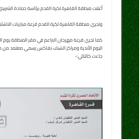
أعلنت منطقة القاهرة لكرة القدم برئاسة حمادة الشربيني، عدد 7 قرارات يجب إتباعها خلال حضور مراسم قرعة مسابقات الناشئين ومهرجان البراعم لمنع إنت
وتجري منطقة القاهرة لكرة القدم قرعة مباريات الناشئين موسم 2020-2021 للأعمار السنية مواليد 99 و2000 و2001 و2002 و2003 و2004 و5
كما تجري قرعة مهرجان البراعم في مقر المنطقة يوم الأ
اليوم الأندية ومراكز الشباب بفاكس رسمي معتمد من مح
جاءت كالتالي:-