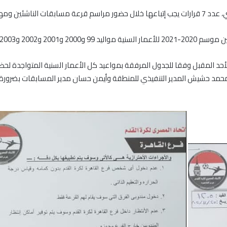
شار فيروس كورونا.
200 و2006 غدا الخميس .
حد المقبل وفقا للجدول المرفقة بمواعيد كل الأعمار السنية المتواجدة لح
مد حشيش المدير التنفيذي للمنطقة وأيمن حسان مدير المسابقات بضرورة إتب