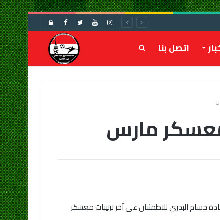
تسجيل
الدخول
بار
اتصل بنا
بحث
عن
س
 معسكر مارس
يادة حسام البدري للاطمئنان على آخر ترتيبات معسكر